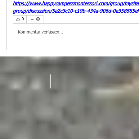
https://www.happycampersmontessori.com/group/mysite
group/discussion/5a2c3c10-c19b-434a-906d-0a358585e
0
Kommentar verfassen...