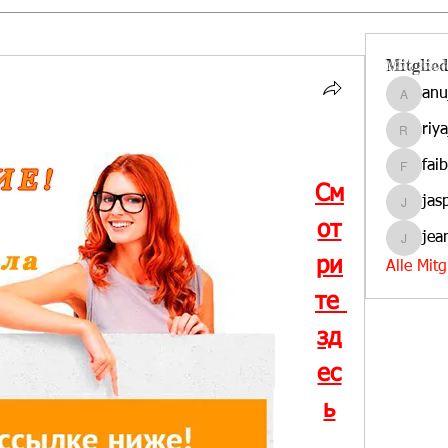
Mitglied
anu
anujmrf
riy
riyaj.ree
fai
faibas
См
jas
jasper.d
от
jea
jeanmar
ри
Alle Mit
те 
зд
ес
ь