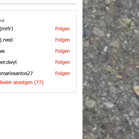
er
jmrfr1
Folgen
r1
aj.reed
Folgen
d
bas
Folgen
per.dwyt
Folgen
wyt
nmariesantos27
Folgen
iesantos27
glieder anzeigen (77)