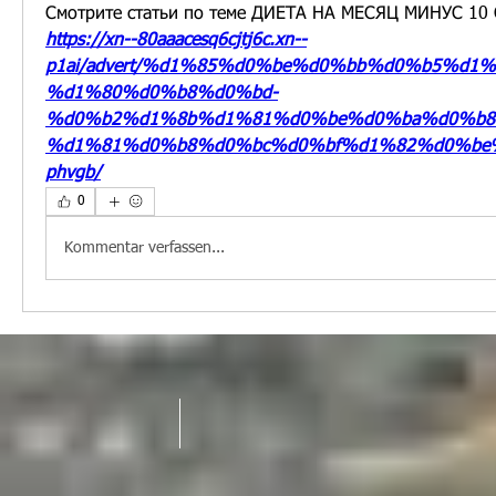
Смотрите статьи по теме ДИЕТА НА МЕСЯЦ МИНУС 10
https://xn--80aaacesq6cjtj6c.xn--
p1ai/advert/%d1%85%d0%be%d0%bb%d0%b5%d1
%d1%80%d0%b8%d0%bd-
%d0%b2%d1%8b%d1%81%d0%be%d0%ba%d0%b8
%d1%81%d0%b8%d0%bc%d0%bf%d1%82%d0%be
phvgb/
0
Kommentar verfassen...