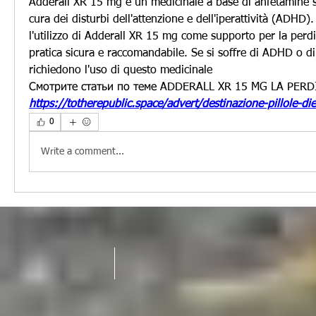
Adderall XR 15 mg è un medicinale a base di anfetamine sp
cura dei disturbi dell'attenzione e dell'iperattività (ADHD). T
l'utilizzo di Adderall XR 15 mg come supporto per la perdi
pratica sicura e raccomandabile. Se si soffre di ADHD o di a
richiedono l'uso di questo medicinale 
Смотрите статьи по теме ADDERALL XR 15 MG LA PERD
https://totherepublic.space/advert/destinazione-pillole-die
0
Write a comment...