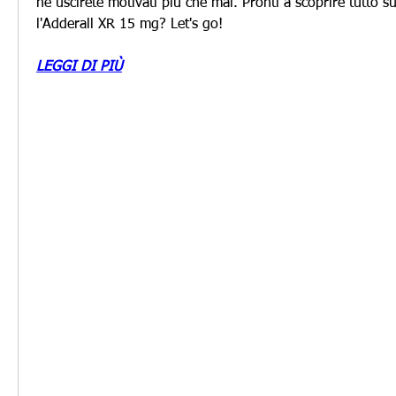
ne uscirete motivati più che mai. Pronti a scoprire tutto su
l'Adderall XR 15 mg? Let's go!
LEGGI DI PIÙ