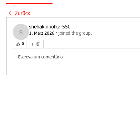
Zurück
snehakinholkar550
1. März 2026
·
joined the group.
snehakinholkar550
0
Escreva um comentário