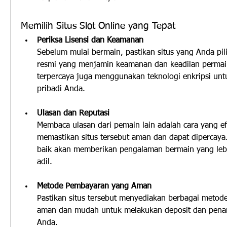
Memilih Situs Slot Online yang Tepat
Periksa Lisensi dan Keamanan
Sebelum mulai bermain, pastikan situs yang Anda pilih
resmi yang menjamin keamanan dan keadilan permain
terpercaya juga menggunakan teknologi enkripsi untu
pribadi Anda.
Ulasan dan Reputasi
Membaca ulasan dari pemain lain adalah cara yang efe
memastikan situs tersebut aman dan dapat dipercaya.
baik akan memberikan pengalaman bermain yang leb
adil.
Metode Pembayaran yang Aman
Pastikan situs tersebut menyediakan berbagai metod
aman dan mudah untuk melakukan deposit dan pena
Anda.