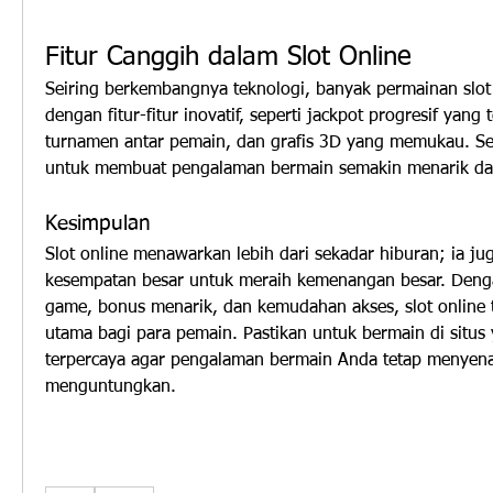
Fitur Canggih dalam Slot Online
Seiring berkembangnya teknologi, banyak permainan slot o
dengan fitur-fitur inovatif, seperti jackpot progresif yang
turnamen antar pemain, dan grafis 3D yang memukau. Semu
untuk membuat pengalaman bermain semakin menarik d
Kesimpulan
Slot online menawarkan lebih dari sekadar hiburan; ia ju
kesempatan besar untuk meraih kemenangan besar. Dengan
game, bonus menarik, dan kemudahan akses, slot online t
utama bagi para pemain. Pastikan untuk bermain di situs
terpercaya agar pengalaman bermain Anda tetap menyen
menguntungkan.