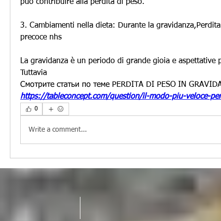
può contribuire alla perdita di peso.
3. Cambiamenti nella dieta: Durante la gravidanza,Perdita 
precoce nhs
La gravidanza è un periodo di grande gioia e aspettative 
Tuttavia 
Смотрите статьи по теме PERDITA DI PESO IN GRAVI
https://tableconcept.com/question/il-modo-piu-veloce-pe
0
Write a comment...