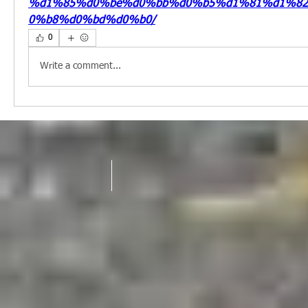
%d1%85%d0%be%d0%bb%d0%b5%d1%81%d1%8
0%b8%d0%bd%d0%b0/
0
Write a comment...