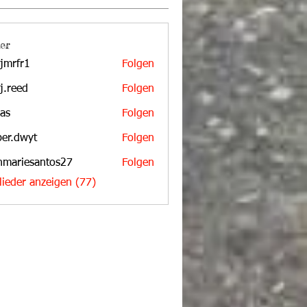
er
jmrfr1
Folgen
r1
aj.reed
Folgen
d
bas
Folgen
per.dwyt
Folgen
wyt
nmariesantos27
Folgen
iesantos27
glieder anzeigen (77)