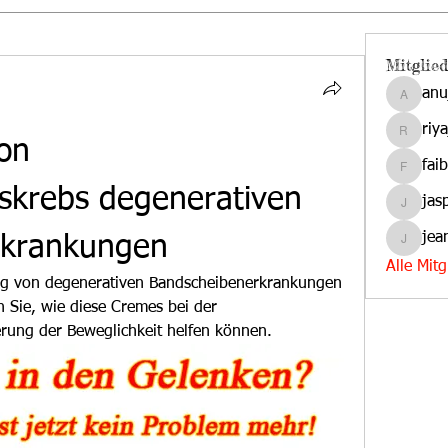
Mitglied
anu
anujmrf
riy
riyaj.ree
n 
fai
faibas
skrebs degenerativen 
jas
jasper.d
jea
rkrankungen
jeanmar
Alle Mit
ng von degenerativen Bandscheibenerkrankungen 
 Sie, wie diese Cremes bei der 
rung der Beweglichkeit helfen können.