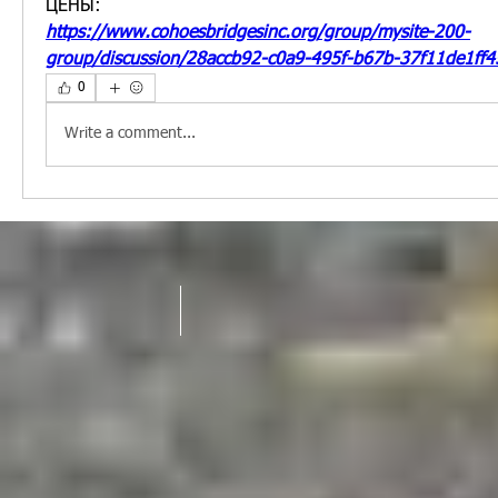
ЦЕНЫ:
https://www.cohoesbridgesinc.org/group/mysite-200-
group/discussion/28accb92-c0a9-495f-b67b-37f11de1ff4
0
Write a comment...