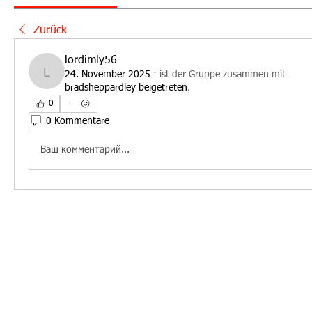
Zurück
lordimly56
24. November 2025
·
ist der Gruppe zusammen mit
lordimly56
bradsheppardley beigetreten
.
0
0 Kommentare
Ваш комментарий...