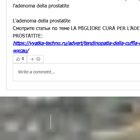
l'adenoma della prostatite
L'adenoma della prostatite 
Смотрите статьи по теме LA MIGLIORE CURA PER L'AD
PROSTATITE:
https://vyatka-techno.ru/advert/tendinopatia-della-cuffia-d
wxcau/
0
Write a comment...