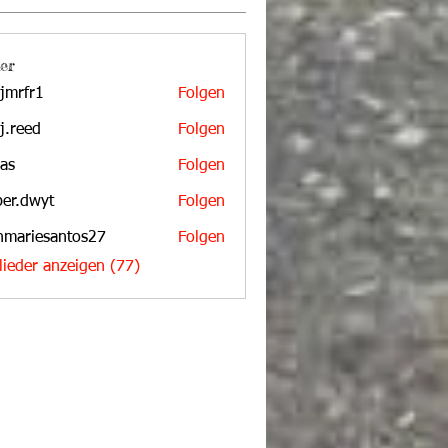
er
jmrfr1
Folgen
r1
aj.reed
Folgen
d
bas
Folgen
per.dwyt
Folgen
wyt
nmariesantos27
Folgen
iesantos27
glieder anzeigen (77)