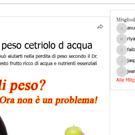
Mitglied
anu
anujmrf
riy
riyaj.ree
 peso cetriolo d acqua
fai
faibas
uò aiutarti nella perdita di peso secondo il Dr. 
jas
sto frutto ricco di acqua e nutrienti essenziali 
jasper.d
jea
jeanmar
Alle Mit