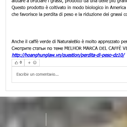
aiutare a bruciare i grassi, prodotto da una delle più grand
Questo prodotto è coltivato in modo biologico in America 
che favorisce la perdita di peso e la riduzione dei grassi c
Anche il caffè verde di NaturaleBio è molto apprezzato per
Смотрите статьи по теме MELHOR MARCA DEL CAFFÈ V
http://hoanghunglaw.vn/question/perdita-di-peso-dz10/
0
Escribir un comentario...