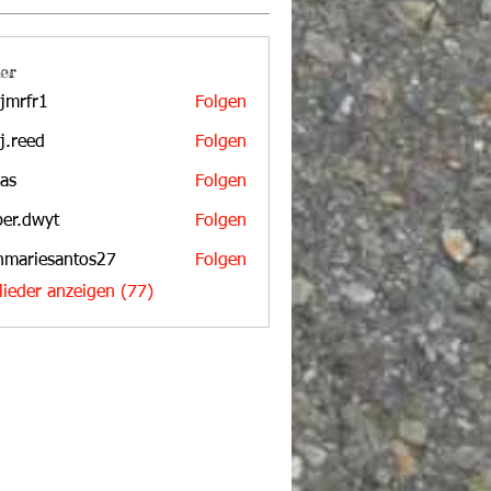
er
jmrfr1
Folgen
r1
aj.reed
Folgen
d
bas
Folgen
per.dwyt
Folgen
wyt
nmariesantos27
Folgen
iesantos27
glieder anzeigen (77)