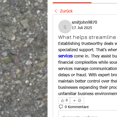
Zurück
smitjohn9870
17. Juli 2025
smitjohn9870
What helps streamline 
Establishing trustworthy deals w
specialized support. That’s wher
services
 come in. They assist bu
financial complexities while sou
services manage communication,
delays or fraud. With expert bro
maintain better control over thei
businesses expanding their prod
unfamiliar business environmen
0
0 Kommentare