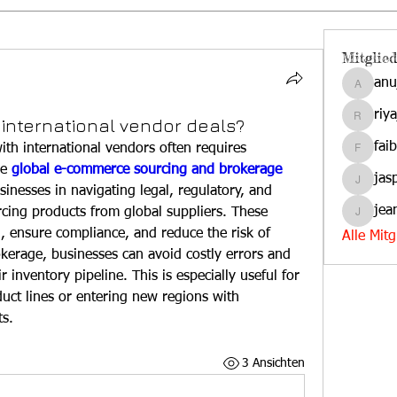
Mitglied
anu
anujmrf
riy
international vendor deals?
riyaj.ree
fai
ith international vendors often requires 
faibas
e 
global e-commerce sourcing and brokerage 
jas
jasper.d
sinesses in navigating legal, regulatory, and 
jea
rcing products from global suppliers. These 
jeanmar
 ensure compliance, and reduce the risk of 
Alle Mit
kerage, businesses can avoid costly errors and 
r inventory pipeline. This is especially useful for 
uct lines or entering new regions with 
ts.
3 Ansichten