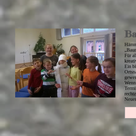
Ba
Hämme
„Baum
Für al
kreati
Ein b
Ortsn
gewer
Wenn 
Termi
recht
Neuer