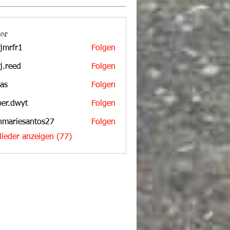
er
jmrfr1
Folgen
r1
aj.reed
Folgen
d
bas
Folgen
per.dwyt
Folgen
wyt
nmariesantos27
Folgen
iesantos27
glieder anzeigen (77)